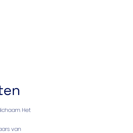
ten
 lichaam. Het
aars van