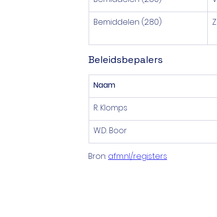
Bemiddelen (2:80)
Z
Beleidsbepalers
Naam
R. Klomps
W.D. Boor
Bron: 
afm.nl/registers