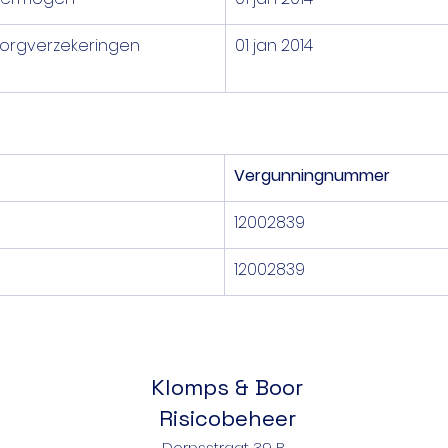
orgverzekeringen
01 jan 2014
Vergunningnummer
12002839
12002839
Klomps & Boor
Risicobeheer
Dorpsstraat 39 B