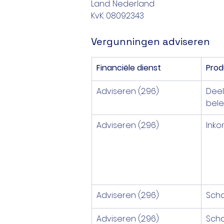
Land: Nederland
KvK: 08092343
Vergunningen adviseren
Financiële dienst
Prod
Adviseren (2:96)
Deel
bele
Adviseren (2:96)
Inko
Adviseren (2:96)
Scha
Adviseren (2:96)
Scha