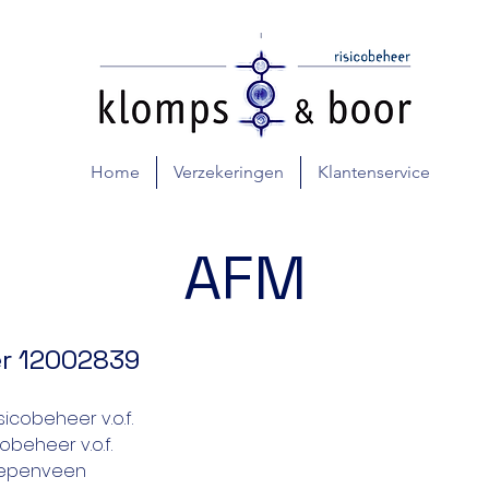
Home
Verzekeringen
Klantenservice
AFM
r 12002839
icobeheer v.o.f.
beheer v.o.f.
Diepenveen