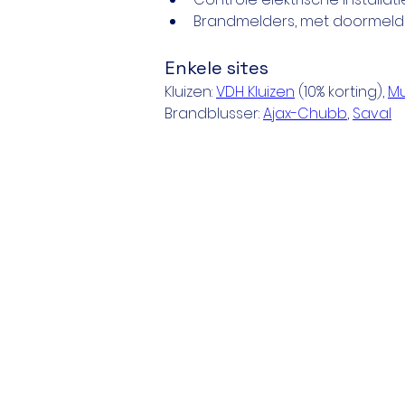
Brandmelders, met doormeldi
Enkele sites
Kluizen: 
VDH Kluizen
 (10% korting), 
Mu
Brandblusser: 
Ajax-Chubb
, 
Saval