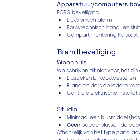
Apparatuur/computers bo
BORG beveiliging
Elektronisch: alarm
Bouwtechnisch: hang- en slui
Compartimentering: kluiskast
Brandbeveiliging
Woonhuis
We schrijven dit niet voor, het zi
Blusdeken bij kooktoestellen.
Brandmelders op iedere verd
Controle elektrische installat
Studio
Minimaal een blusmiddel (has
Geen
 poederblusser; de poed
Afhankelijk van het type pand, adv
Controle elektrische installat