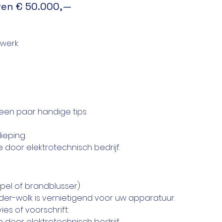
ven € 50.000,—
twerk
jn een paar handige tips
ieping.
ie door elektrotechnisch bedrijf.
pel of brandblusser)
er-wolk is vernietigend voor uw apparatuur.
ies of voorschrift:
ie door elektrotechnisch bedrijf