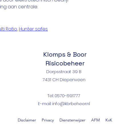
ng aan centrale.
lti Ratio
, 
Hunter safes
Klomps & Boor
Risicobeheer
Dorpsstraat 39 B
7431 CH Diepenveen
Tel: 0570-691777
E-mail:
info@kbrbeheer.nl
Disclaimer
Privacy
Dienstenwijzer
AFM
KvK