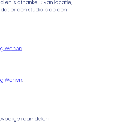
en is afhankelijk van locatie, 
at er een studio is op een 
ilig Wonen
.
ilig Wonen
.
evoelige raamdelen.