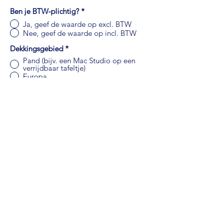
Ben je BTW-plichtig?
*
Ja, geef de waarde op excl. BTW
Nee, geef de waarde op incl. BTW
Dekkingsgebied
*
Pand (bijv. een Mac Studio op een
verrijdbaar tafeltje)
Europa
Werelddekking
Totale waarde apparatuur
Versturen
Klomps & Boor Risicobeheer